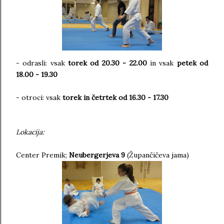
- odrasli: vsak
torek od 20.30 - 22.00
in vsak
petek od
18.00 - 19.30
- otroci: vsak
torek in četrtek od 16.30 - 17.30
Lokacija:
Center Premik;
Neubergerjeva 9
(Župančičeva jama)