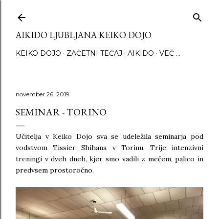
Preskoči na glavno vsebino
AIKIDO LJUBLJANA KEIKO DOJO
KEIKO DOJO
ZAČETNI TEČAJ
AIKIDO
VEČ …
november 26, 2019
SEMINAR - TORINO
Učitelja v Keiko Dojo sva se udeležila seminarja pod
vodstvom Tissier Shihana v Torinu. Trije intenzivni
treningi v dveh dneh, kjer smo vadili z mečem, palico in
predvsem prostoročno.